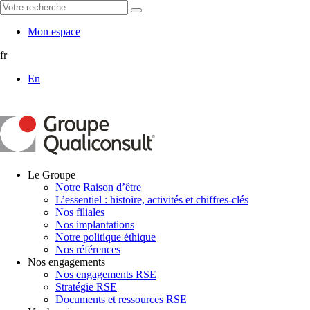
Mon espace
fr
En
Le Groupe
Notre Raison d’être
L’essentiel : histoire, activités et chiffres-clés
Nos filiales
Nos implantations
Notre politique éthique
Nos références
Nos engagements
Nos engagements RSE
Stratégie RSE
Documents et ressources RSE