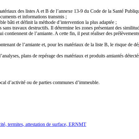
atériaux des listes A et B de l’annexe 13-9 du Code de la Santé Publiqu
cuments et informations transmis ;
le bâti et définit la méthode d’intervention la plus adaptée ;
es sans travaux destructifs. Il détermine les zones présentant des simili
 qui contiennent de l’amiante. A cette fin, il peut réaliser des prélèvemen
ntenant de l’amiante et, pour les matériaux de la liste B, le risque de d
 d’analyses, plans de repérage des matériaux et produits amiantés détecté
 local d’activité ou de parties communes d’immeuble.
cité, termites, attestation de surface, ERNMT