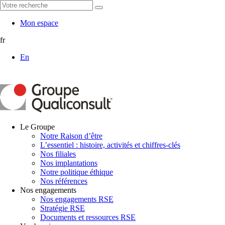
Mon espace
fr
En
Le Groupe
Notre Raison d’être
L’essentiel : histoire, activités et chiffres-clés
Nos filiales
Nos implantations
Notre politique éthique
Nos références
Nos engagements
Nos engagements RSE
Stratégie RSE
Documents et ressources RSE