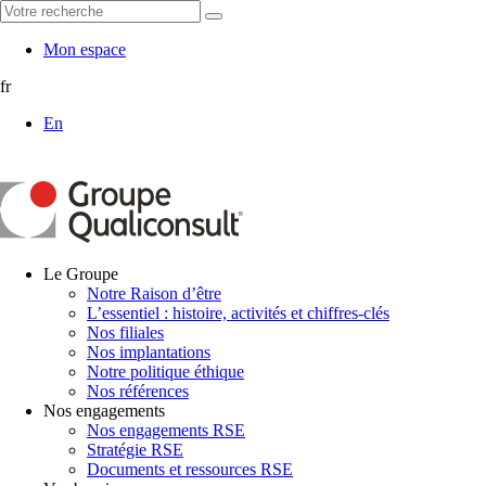
Mon espace
fr
En
Le Groupe
Notre Raison d’être
L’essentiel : histoire, activités et chiffres-clés
Nos filiales
Nos implantations
Notre politique éthique
Nos références
Nos engagements
Nos engagements RSE
Stratégie RSE
Documents et ressources RSE