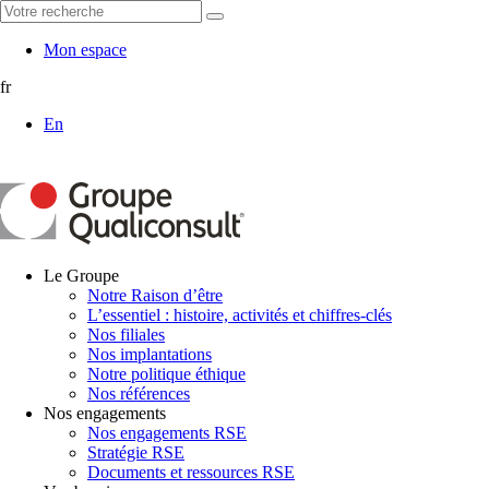
Mon espace
fr
En
Le Groupe
Notre Raison d’être
L’essentiel : histoire, activités et chiffres-clés
Nos filiales
Nos implantations
Notre politique éthique
Nos références
Nos engagements
Nos engagements RSE
Stratégie RSE
Documents et ressources RSE