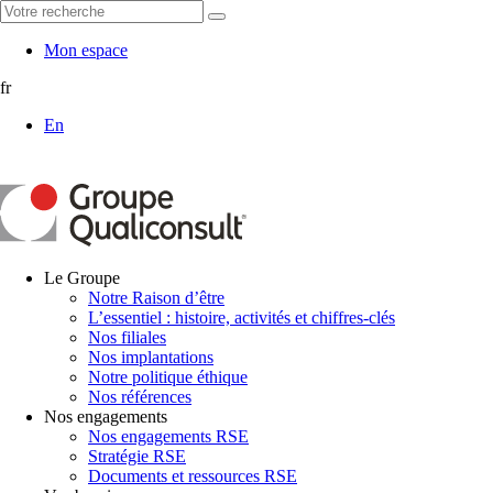
Mon espace
fr
En
Le Groupe
Notre Raison d’être
L’essentiel : histoire, activités et chiffres-clés
Nos filiales
Nos implantations
Notre politique éthique
Nos références
Nos engagements
Nos engagements RSE
Stratégie RSE
Documents et ressources RSE