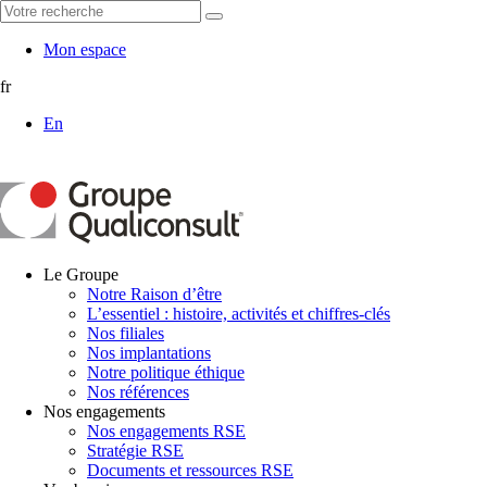
Mon espace
fr
En
Le Groupe
Notre Raison d’être
L’essentiel : histoire, activités et chiffres-clés
Nos filiales
Nos implantations
Notre politique éthique
Nos références
Nos engagements
Nos engagements RSE
Stratégie RSE
Documents et ressources RSE