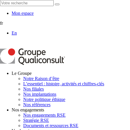
Mon espace
fr
En
Le Groupe
Notre Raison d’être
L’essentiel : histoire, activités et chiffres-clés
Nos filiales
Nos implantations
Notre politique éthique
Nos références
Nos engagements
Nos engagements RSE
Stratégie RSE
Documents et ressources RSE