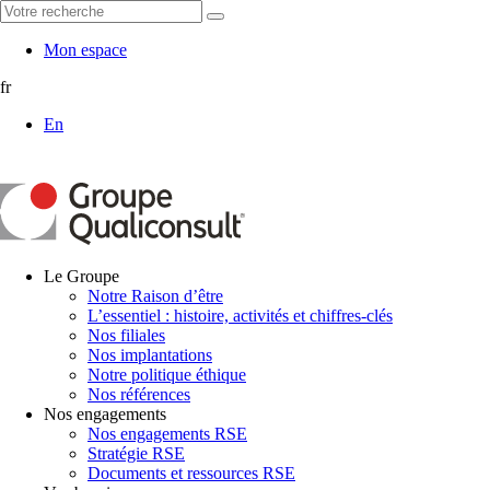
Mon espace
fr
En
Le Groupe
Notre Raison d’être
L’essentiel : histoire, activités et chiffres-clés
Nos filiales
Nos implantations
Notre politique éthique
Nos références
Nos engagements
Nos engagements RSE
Stratégie RSE
Documents et ressources RSE