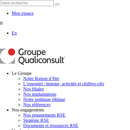
Mon espace
fr
En
Le Groupe
Notre Raison d’être
L’essentiel : histoire, activités et chiffres-clés
Nos filiales
Nos implantations
Notre politique éthique
Nos références
Nos engagements
Nos engagements RSE
Stratégie RSE
Documents et ressources RSE