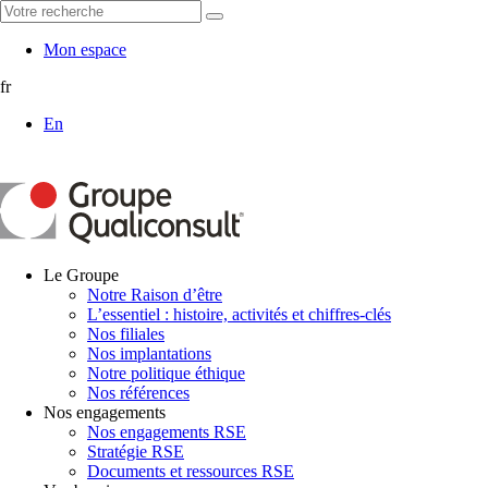
Mon espace
fr
En
Le Groupe
Notre Raison d’être
L’essentiel : histoire, activités et chiffres-clés
Nos filiales
Nos implantations
Notre politique éthique
Nos références
Nos engagements
Nos engagements RSE
Stratégie RSE
Documents et ressources RSE