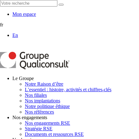
Mon espace
fr
En
Le Groupe
Notre Raison d’être
L’essentiel : histoire, activités et chiffres-clés
Nos filiales
Nos implantations
Notre politique éthique
Nos références
Nos engagements
Nos engagements RSE
Stratégie RSE
Documents et ressources RSE