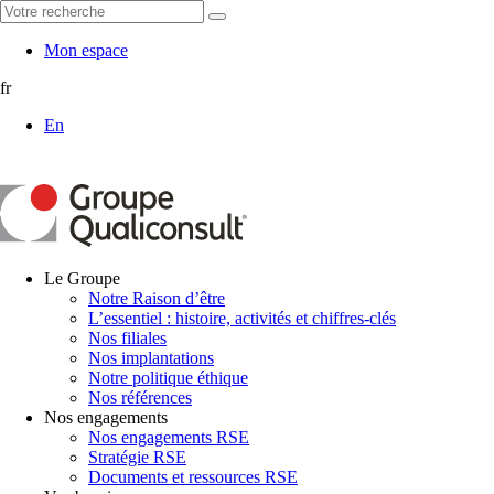
Mon espace
fr
En
Le Groupe
Notre Raison d’être
L’essentiel : histoire, activités et chiffres-clés
Nos filiales
Nos implantations
Notre politique éthique
Nos références
Nos engagements
Nos engagements RSE
Stratégie RSE
Documents et ressources RSE