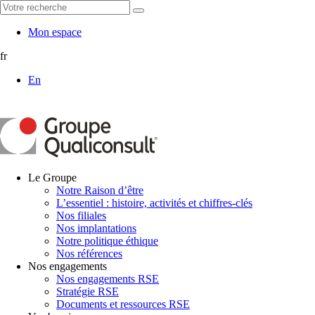
Mon espace
fr
En
Le Groupe
Notre Raison d’être
L’essentiel : histoire, activités et chiffres-clés
Nos filiales
Nos implantations
Notre politique éthique
Nos références
Nos engagements
Nos engagements RSE
Stratégie RSE
Documents et ressources RSE