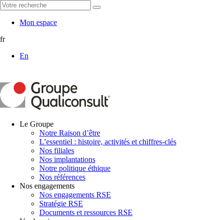
Mon espace
fr
En
Le Groupe
Notre Raison d’être
L’essentiel : histoire, activités et chiffres-clés
Nos filiales
Nos implantations
Notre politique éthique
Nos références
Nos engagements
Nos engagements RSE
Stratégie RSE
Documents et ressources RSE