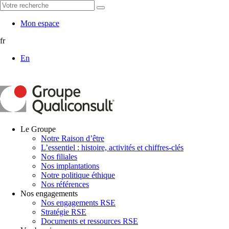
Mon espace
fr
En
Le Groupe
Notre Raison d’être
L’essentiel : histoire, activités et chiffres-clés
Nos filiales
Nos implantations
Notre politique éthique
Nos références
Nos engagements
Nos engagements RSE
Stratégie RSE
Documents et ressources RSE