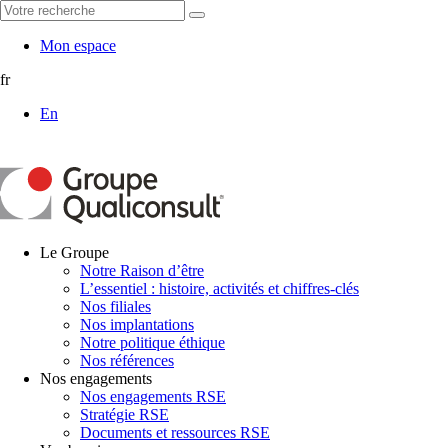
Mon espace
fr
En
Le Groupe
Notre Raison d’être
L’essentiel : histoire, activités et chiffres-clés
Nos filiales
Nos implantations
Notre politique éthique
Nos références
Nos engagements
Nos engagements RSE
Stratégie RSE
Documents et ressources RSE