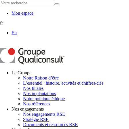
Mon espace
fr
En
Le Groupe
Notre Raison d’être
L’essentiel : histoire, activités et chiffres-clés
Nos filiales
Nos implantations
Notre politique éthique
Nos références
Nos engagements
Nos engagements RSE
Stratégie RSE
Documents et ressources RSE