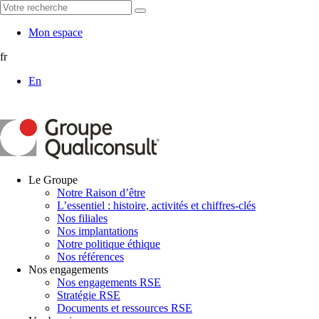
Mon espace
fr
En
Le Groupe
Notre Raison d’être
L’essentiel : histoire, activités et chiffres-clés
Nos filiales
Nos implantations
Notre politique éthique
Nos références
Nos engagements
Nos engagements RSE
Stratégie RSE
Documents et ressources RSE