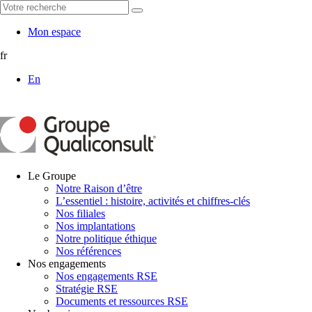
Mon espace
fr
En
Le Groupe
Notre Raison d’être
L’essentiel : histoire, activités et chiffres-clés
Nos filiales
Nos implantations
Notre politique éthique
Nos références
Nos engagements
Nos engagements RSE
Stratégie RSE
Documents et ressources RSE