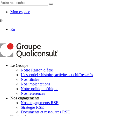
Mon espace
fr
En
Le Groupe
Notre Raison d’être
L’essentiel : histoire, activités et chiffres-clés
Nos filiales
Nos implantations
Notre politique éthique
Nos références
Nos engagements
Nos engagements RSE
Stratégie RSE
Documents et ressources RSE