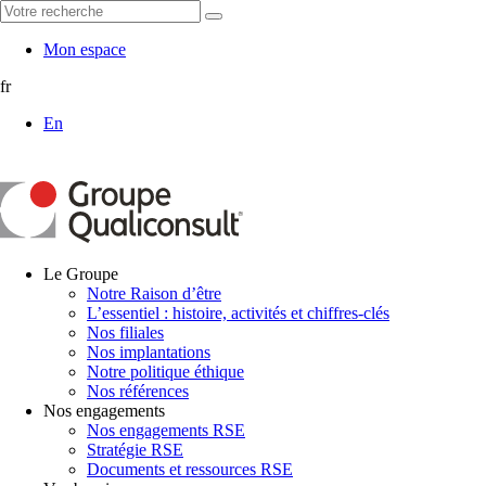
Mon espace
fr
En
Le Groupe
Notre Raison d’être
L’essentiel : histoire, activités et chiffres-clés
Nos filiales
Nos implantations
Notre politique éthique
Nos références
Nos engagements
Nos engagements RSE
Stratégie RSE
Documents et ressources RSE