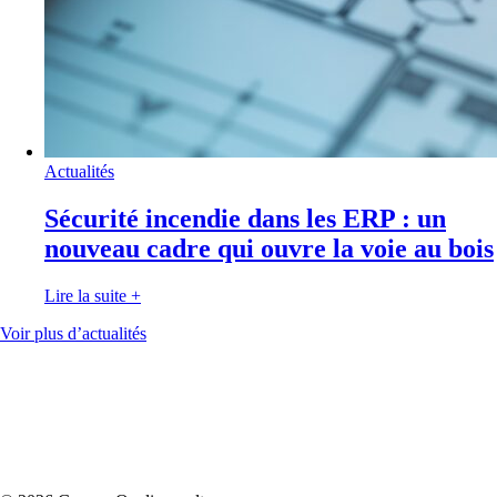
Actualités
Sécurité incendie dans les ERP : un
nouveau cadre qui ouvre la voie au bois
Lire la suite
+
Voir plus d’actualités