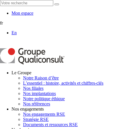
Mon espace
fr
En
Le Groupe
Notre Raison d’être
L’essentiel : histoire, activités et chiffres-clés
Nos filiales
Nos implantations
Notre politique éthique
Nos références
Nos engagements
Nos engagements RSE
Stratégie RSE
Documents et ressources RSE