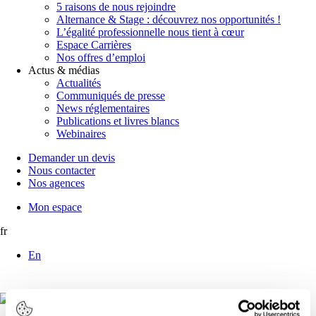
5 raisons de nous rejoindre
Alternance & Stage : découvrez nos opportunités !
L’égalité professionnelle nous tient à cœur
Espace Carrières
Nos offres d’emploi
Actus & médias
Actualités
Communiqués de presse
News réglementaires
Publications et livres blancs
Webinaires
Demander un devis
Nous contacter
Nos agences
Mon espace
fr
En