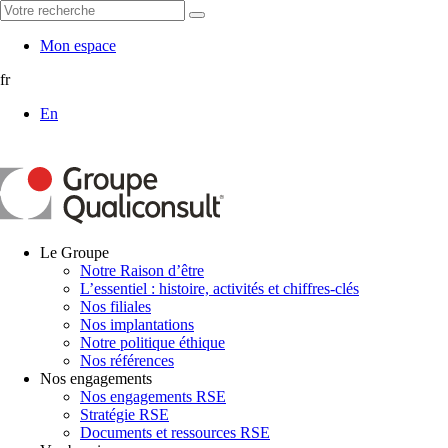
Mon espace
fr
En
Le Groupe
Notre Raison d’être
L’essentiel : histoire, activités et chiffres-clés
Nos filiales
Nos implantations
Notre politique éthique
Nos références
Nos engagements
Nos engagements RSE
Stratégie RSE
Documents et ressources RSE