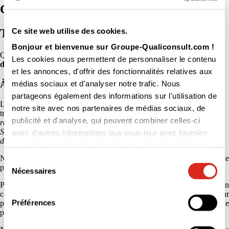
CDI - Marseille
Ce site web utilise des cookies.
Technicien d'Inspection Electricité H/F
Bonjour et bienvenue sur Groupe-Qualiconsult.com !
Qualiconsult
Accueil
>
Nos offres d’emplois
>
Technicien
Les cookies nous permettent de personnaliser le contenu
d'Inspection Electricité H/F
et les annonces, d'offrir des fonctionnalités relatives aux
À propos de nous
médias sociaux et d'analyser notre trafic. Nous
partageons également des informations sur l'utilisation de
Le Groupe familial Qualiconsult à l’esprit pionnier, s’est développé à
notre site avec nos partenaires de médias sociaux, de
travers divers métiers :
la construction, les inspections volontaires et
publicité et d'analyse, qui peuvent combiner celles-ci
réglementaires, les diagnostics immobiliers, la Qualité Hygiène
Sécurité Environnement, la formation et l’assistance à maîtrise
avec d'autres informations que vous leur avez fournies
d’ouvrage.
ou qu'ils ont collectées lors de votre utilisation de leurs
services.
Notre raison d’être est de partager nos savoirs au service d’un monde
Sélection
plus sûr, performant et durable.
Nécessaires
du
Pour ce faire, nous accompagnons notre écosystème à la prise en
consentement
compte de l’évolution des enjeux environnementaux et sociétaux pour
Préférences
passer d’une logique de conformité à une approche plurielle de
performance et de durabilité.