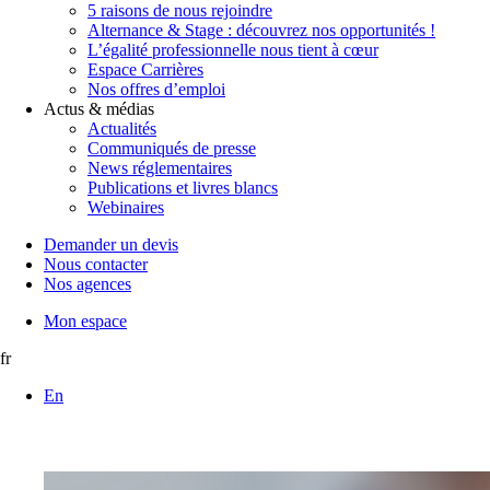
5 raisons de nous rejoindre
Alternance & Stage : découvrez nos opportunités !
L’égalité professionnelle nous tient à cœur
Espace Carrières
Nos offres d’emploi
Actus & médias
Actualités
Communiqués de presse
News réglementaires
Publications et livres blancs
Webinaires
Demander un devis
Nous contacter
Nos agences
Mon espace
fr
En