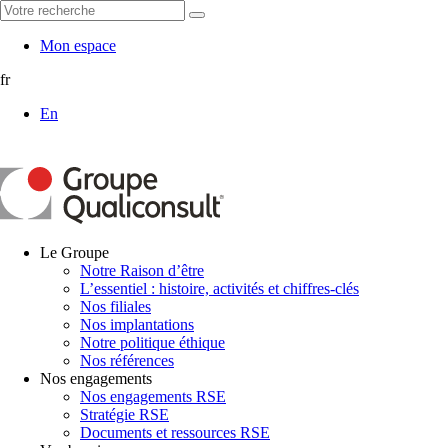
Mon espace
fr
En
Le Groupe
Notre Raison d’être
L’essentiel : histoire, activités et chiffres-clés
Nos filiales
Nos implantations
Notre politique éthique
Nos références
Nos engagements
Nos engagements RSE
Stratégie RSE
Documents et ressources RSE