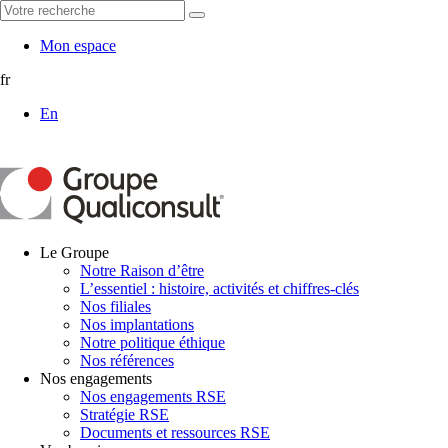
Mon espace
fr
En
Le Groupe
Notre Raison d’être
L’essentiel : histoire, activités et chiffres-clés
Nos filiales
Nos implantations
Notre politique éthique
Nos références
Nos engagements
Nos engagements RSE
Stratégie RSE
Documents et ressources RSE