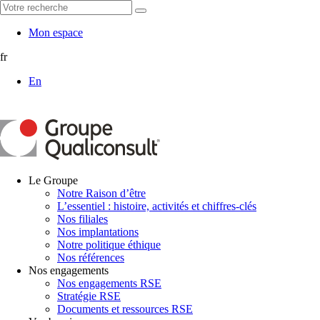
Mon espace
fr
En
Le Groupe
Notre Raison d’être
L’essentiel : histoire, activités et chiffres-clés
Nos filiales
Nos implantations
Notre politique éthique
Nos références
Nos engagements
Nos engagements RSE
Stratégie RSE
Documents et ressources RSE