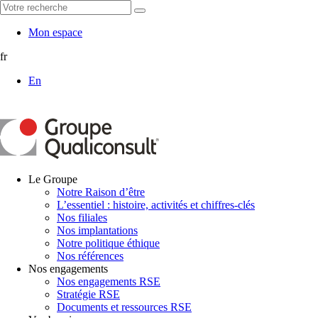
Mon espace
fr
En
Le Groupe
Notre Raison d’être
L’essentiel : histoire, activités et chiffres-clés
Nos filiales
Nos implantations
Notre politique éthique
Nos références
Nos engagements
Nos engagements RSE
Stratégie RSE
Documents et ressources RSE