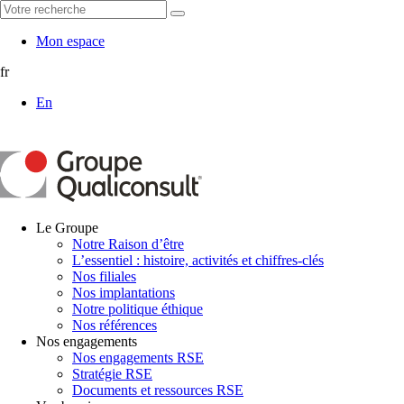
Mon espace
fr
En
Le Groupe
Notre Raison d’être
L’essentiel : histoire, activités et chiffres-clés
Nos filiales
Nos implantations
Notre politique éthique
Nos références
Nos engagements
Nos engagements RSE
Stratégie RSE
Documents et ressources RSE