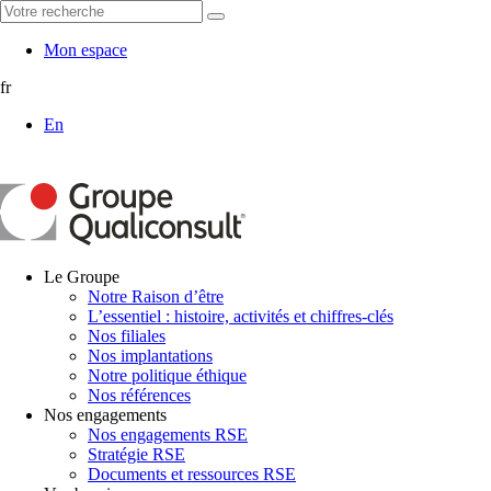
Mon espace
fr
En
Le Groupe
Notre Raison d’être
L’essentiel : histoire, activités et chiffres-clés
Nos filiales
Nos implantations
Notre politique éthique
Nos références
Nos engagements
Nos engagements RSE
Stratégie RSE
Documents et ressources RSE