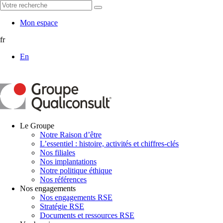
Mon espace
fr
En
Le Groupe
Notre Raison d’être
L’essentiel : histoire, activités et chiffres-clés
Nos filiales
Nos implantations
Notre politique éthique
Nos références
Nos engagements
Nos engagements RSE
Stratégie RSE
Documents et ressources RSE