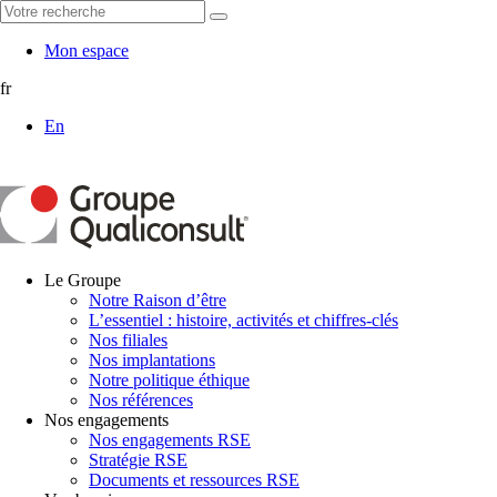
Mon espace
fr
En
Le Groupe
Notre Raison d’être
L’essentiel : histoire, activités et chiffres-clés
Nos filiales
Nos implantations
Notre politique éthique
Nos références
Nos engagements
Nos engagements RSE
Stratégie RSE
Documents et ressources RSE