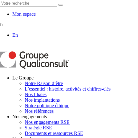
Mon espace
fr
En
Le Groupe
Notre Raison d’être
L’essentiel : histoire, activités et chiffres-clés
Nos filiales
Nos implantations
Notre politique éthique
Nos références
Nos engagements
Nos engagements RSE
Stratégie RSE
Documents et ressources RSE