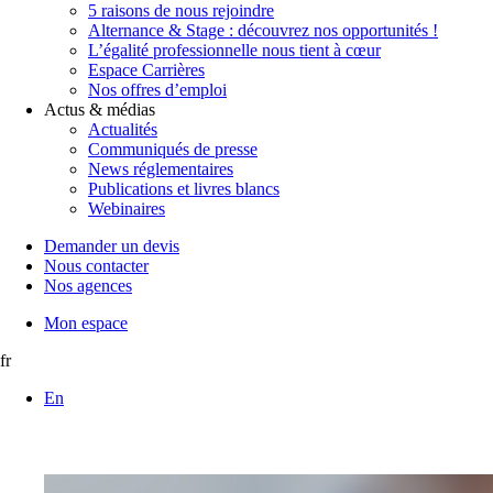
5 raisons de nous rejoindre
Alternance & Stage : découvrez nos opportunités !
L’égalité professionnelle nous tient à cœur
Espace Carrières
Nos offres d’emploi
Actus & médias
Actualités
Communiqués de presse
News réglementaires
Publications et livres blancs
Webinaires
Demander un devis
Nous contacter
Nos agences
Mon espace
fr
En