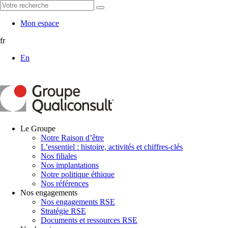
Mon espace
fr
En
Le Groupe
Notre Raison d’être
L’essentiel : histoire, activités et chiffres-clés
Nos filiales
Nos implantations
Notre politique éthique
Nos références
Nos engagements
Nos engagements RSE
Stratégie RSE
Documents et ressources RSE