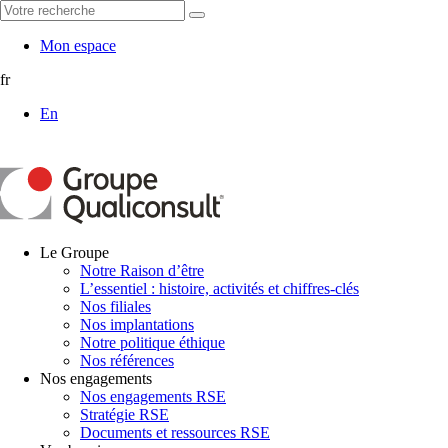
Mon espace
fr
En
Le Groupe
Notre Raison d’être
L’essentiel : histoire, activités et chiffres-clés
Nos filiales
Nos implantations
Notre politique éthique
Nos références
Nos engagements
Nos engagements RSE
Stratégie RSE
Documents et ressources RSE