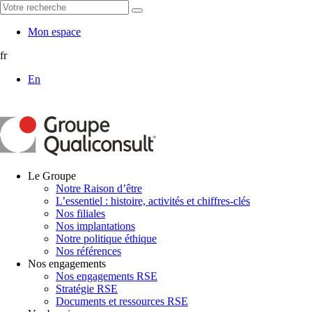
Mon espace
fr
En
Le Groupe
Notre Raison d’être
L’essentiel : histoire, activités et chiffres-clés
Nos filiales
Nos implantations
Notre politique éthique
Nos références
Nos engagements
Nos engagements RSE
Stratégie RSE
Documents et ressources RSE