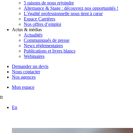
5 raisons de nous rejoindre
Alternance & Stage : découvrez nos opportunités !
L’égalité professionnelle nous tient à cœur
Espace Carrières
Nos offres d’emploi
Actus & médias
Actualités
Communiqués de presse
News réglementaires
Publications et livres blancs
Webinaires
Demander un devis
Nous contacter
Nos agences
Mon espace
fr
En