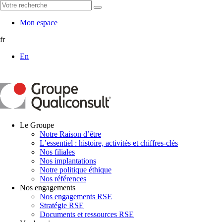
Mon espace
fr
En
Le Groupe
Notre Raison d’être
L’essentiel : histoire, activités et chiffres-clés
Nos filiales
Nos implantations
Notre politique éthique
Nos références
Nos engagements
Nos engagements RSE
Stratégie RSE
Documents et ressources RSE