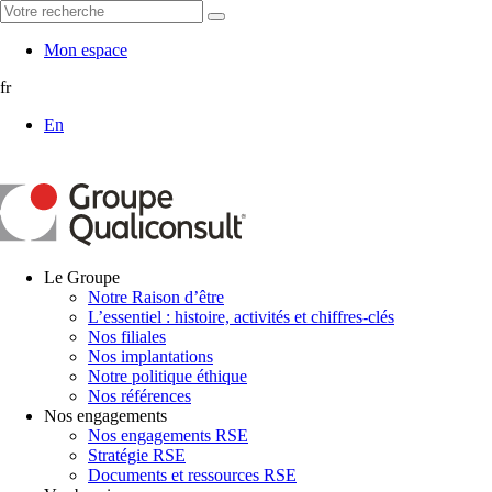
Mon espace
fr
En
Le Groupe
Notre Raison d’être
L’essentiel : histoire, activités et chiffres-clés
Nos filiales
Nos implantations
Notre politique éthique
Nos références
Nos engagements
Nos engagements RSE
Stratégie RSE
Documents et ressources RSE