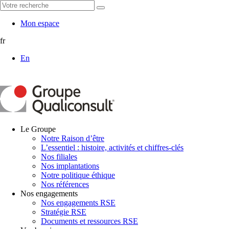
Mon espace
fr
En
Le Groupe
Notre Raison d’être
L’essentiel : histoire, activités et chiffres-clés
Nos filiales
Nos implantations
Notre politique éthique
Nos références
Nos engagements
Nos engagements RSE
Stratégie RSE
Documents et ressources RSE