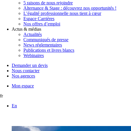
5 raisons de nous rejoindre
Alternance & Stage : découvrez nos opportunités !
L’égalité professionnelle nous tient à cœur
Espace Carrières
Nos offres d’emploi
Actus & médias
Actualités
Communiqués de presse
News réglementaires
Publications et livres blancs
Webinaires
Demander un devis
Nous contacter
Nos agences
Mon espace
fr
En