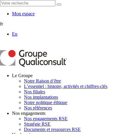
Mon espace
fr
En
Le Groupe
Notre Raison d’être
L’essentiel : histoire, activités et chiffres-clés
Nos filiales
Nos implantations
Notre politique éthique
Nos références
Nos engagements
Nos engagements RSE
Stratégie RSE
Documents et ressources RSE