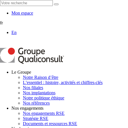
Mon espace
fr
En
Le Groupe
Notre Raison d’être
L’essentiel : histoire, activités et chiffres-clés
Nos filiales
Nos implantations
Notre politique éthique
Nos références
Nos engagements
Nos engagements RSE
Stratégie RSE
Documents et ressources RSE