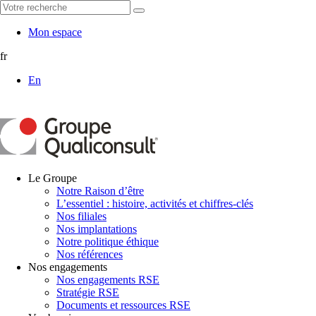
Mon espace
fr
En
Le Groupe
Notre Raison d’être
L’essentiel : histoire, activités et chiffres-clés
Nos filiales
Nos implantations
Notre politique éthique
Nos références
Nos engagements
Nos engagements RSE
Stratégie RSE
Documents et ressources RSE