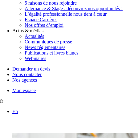
5 raisons de nous rejoindre
Alternance & Stage : découvrez nos opportunités !
L’égalité professionnelle nous tient à cœur
Espace Carrières
Nos offres d’emploi
Actus & médias
Actualités
Communiqués de presse
News réglementaires
Publications et livres blancs
Webinaires
Demander un devis
Nous contacter
Nos agences
Mon espace
fr
En