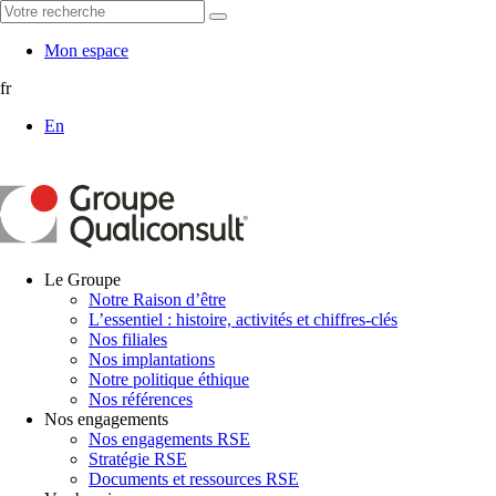
Mon espace
fr
En
Le Groupe
Notre Raison d’être
L’essentiel : histoire, activités et chiffres-clés
Nos filiales
Nos implantations
Notre politique éthique
Nos références
Nos engagements
Nos engagements RSE
Stratégie RSE
Documents et ressources RSE