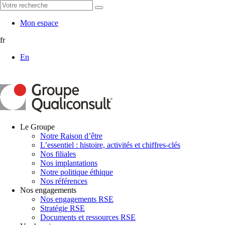
Mon espace
fr
En
Le Groupe
Notre Raison d’être
L’essentiel : histoire, activités et chiffres-clés
Nos filiales
Nos implantations
Notre politique éthique
Nos références
Nos engagements
Nos engagements RSE
Stratégie RSE
Documents et ressources RSE