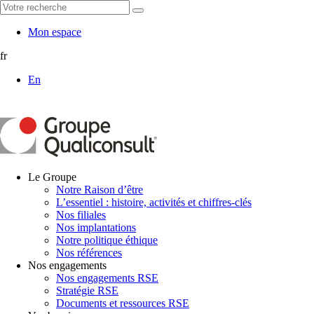
Mon espace
fr
En
Le Groupe
Notre Raison d’être
L’essentiel : histoire, activités et chiffres-clés
Nos filiales
Nos implantations
Notre politique éthique
Nos références
Nos engagements
Nos engagements RSE
Stratégie RSE
Documents et ressources RSE