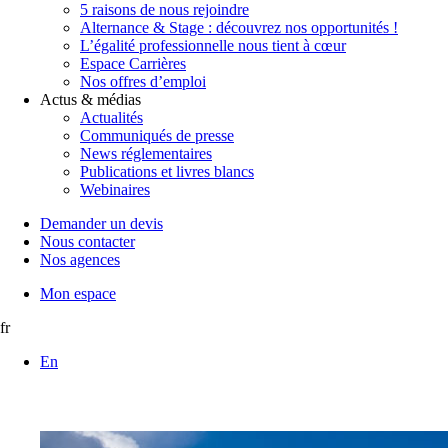
5 raisons de nous rejoindre
Alternance & Stage : découvrez nos opportunités !
L’égalité professionnelle nous tient à cœur
Espace Carrières
Nos offres d’emploi
Actus & médias
Actualités
Communiqués de presse
News réglementaires
Publications et livres blancs
Webinaires
Demander un devis
Nous contacter
Nos agences
Mon espace
fr
En