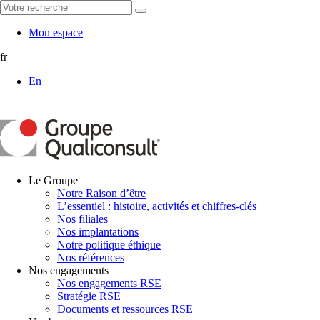
Mon espace
fr
En
Le Groupe
Notre Raison d’être
L’essentiel : histoire, activités et chiffres-clés
Nos filiales
Nos implantations
Notre politique éthique
Nos références
Nos engagements
Nos engagements RSE
Stratégie RSE
Documents et ressources RSE