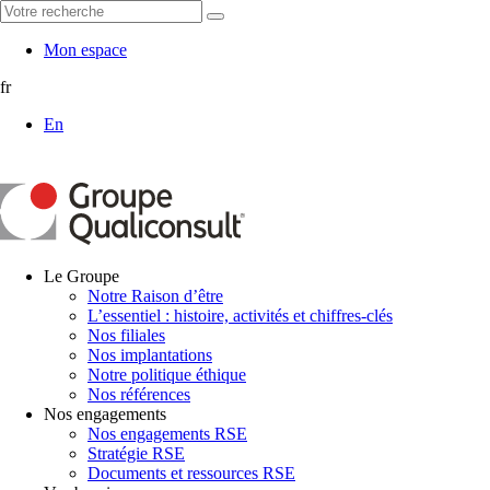
Mon espace
fr
En
Le Groupe
Notre Raison d’être
L’essentiel : histoire, activités et chiffres-clés
Nos filiales
Nos implantations
Notre politique éthique
Nos références
Nos engagements
Nos engagements RSE
Stratégie RSE
Documents et ressources RSE