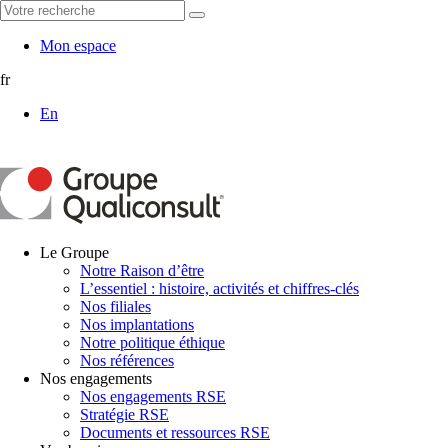
Mon espace
fr
En
Le Groupe
Notre Raison d’être
L’essentiel : histoire, activités et chiffres-clés
Nos filiales
Nos implantations
Notre politique éthique
Nos références
Nos engagements
Nos engagements RSE
Stratégie RSE
Documents et ressources RSE