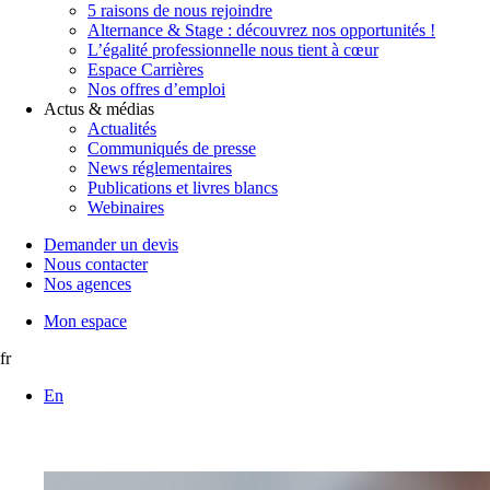
5 raisons de nous rejoindre
Alternance & Stage : découvrez nos opportunités !
L’égalité professionnelle nous tient à cœur
Espace Carrières
Nos offres d’emploi
Actus & médias
Actualités
Communiqués de presse
News réglementaires
Publications et livres blancs
Webinaires
Demander un devis
Nous contacter
Nos agences
Mon espace
fr
En