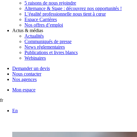
5 raisons de nous rejoindre
Alternance & Stage : découvrez nos opportunités !
L’égalité professionnelle nous tient à cœur
Espace Carrières
Nos offres d’emploi
Actus & médias
Actualités
Communiqués de presse
News réglementaires
Publications et livres blancs
Webinaires
Demander un devis
Nous contacter
Nos agences
Mon espace
fr
En