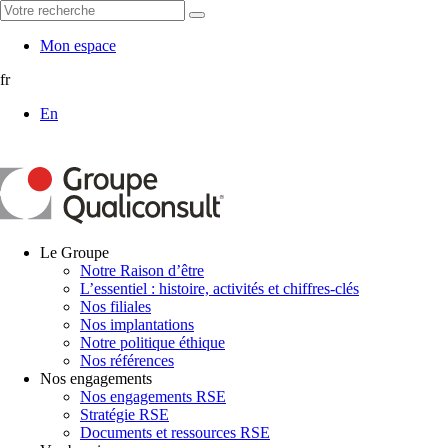
Mon espace
fr
En
Le Groupe
Notre Raison d’être
L’essentiel : histoire, activités et chiffres-clés
Nos filiales
Nos implantations
Notre politique éthique
Nos références
Nos engagements
Nos engagements RSE
Stratégie RSE
Documents et ressources RSE