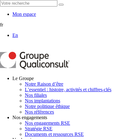
Mon espace
fr
En
Le Groupe
Notre Raison d’être
L’essentiel : histoire, activités et chiffres-clés
Nos filiales
Nos implantations
Notre politique éthique
Nos références
Nos engagements
Nos engagements RSE
Stratégie RSE
Documents et ressources RSE