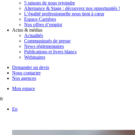
5 raisons de nous rejoindre
Alternance & Stage : découvrez nos opportunités !
L’égalité professionnelle nous tient à cœur
Espace Carrières
Nos offres d’emploi
Actus & médias
Actualités
Communiqués de presse
News réglementaires
Publications et livres blancs
Webinaires
Demander un devis
Nous contacter
Nos agences
Mon espace
fr
En