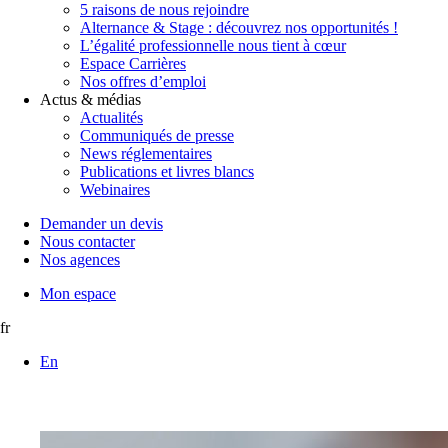
5 raisons de nous rejoindre
Alternance & Stage : découvrez nos opportunités !
L’égalité professionnelle nous tient à cœur
Espace Carrières
Nos offres d’emploi
Actus & médias
Actualités
Communiqués de presse
News réglementaires
Publications et livres blancs
Webinaires
Demander un devis
Nous contacter
Nos agences
Mon espace
fr
En