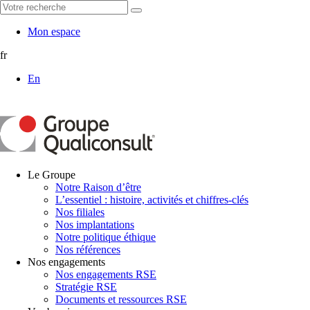
Mon espace
fr
En
Le Groupe
Notre Raison d’être
L’essentiel : histoire, activités et chiffres-clés
Nos filiales
Nos implantations
Notre politique éthique
Nos références
Nos engagements
Nos engagements RSE
Stratégie RSE
Documents et ressources RSE